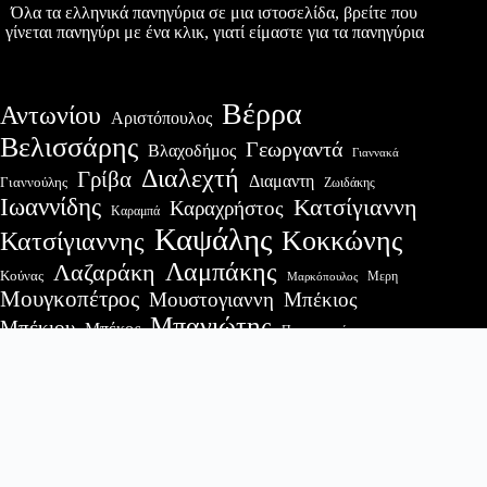
Όλα τα ελληνικά πανηγύρια σε μια ιστοσελίδα, βρείτε που
γίνεται πανηγύρι με ένα κλικ, γιατί είμαστε για τα πανηγύρια
Βέρρα
Αντωνίου
Αριστόπουλος
Βελισσάρης
Γεωργαντά
Βλαχοδήμος
Γιαννακά
Διαλεχτή
Γρίβα
Διαμαντη
Γιαννούλης
Ζωιδάκης
Ιωαννίδης
Κατσίγιαννη
Καραχρήστος
Καραμπά
Καψάλης
Κοκκώνης
Κατσίγιαννης
Λαμπάκης
Λαζαράκη
Κούνας
Μερη
Μαρκόπουλος
Μουγκοπέτρος
Μουστογιαννη
Μπέκιος
Μπανιώτης
Μπέκιου
Μπέκος
Παπαγεωργίου
Σαραβάκου
Σαφέτης
Πλακιάς
Πετεινός
Σπυρόπουλος
Τσίκος
Τσαμπά
Τζίμας
Τσαμαδός
Τσαρουχας
Τσολακιδης
Χακτσης
Χαλιάσος
Χαλιγιάννης
Πρόσφατες δημοσιεύσεις