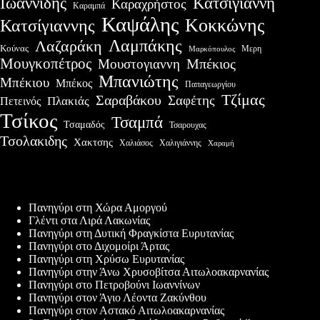
Ιωαννίδης
Κατσίγιαννη
Καραχρήστος
Καραμπά
Καψάλης
Κοκκώνης
Κατσίγιαννης
Λαμπάκης
Λαζαράκη
Κούνας
Μερη
Μαρκόπουλος
Μουγκοπέτρος
Μουστογιαννη
Μπέκιος
Μπανιώτης
Μπέκιου
Μπέκος
Παπαγεωργίου
Τζίμας
Σαραβάκου
Σαφέτης
Πλακιάς
Πετεινός
Τσίκος
Τσαμπά
Τσαμαδός
Τσαρουχας
Τσολακιδης
Χακτσης
Χαλιάσος
Χαλιγιάννης
Χαραμή
Πρόσφατες δημοσιεύσεις
Πανηγύρι στη Χώρα Αμοργού
Γλέντι στα Λιρά Λακωνίας
Πανηγύρι στη Δυτική Φραγκίστα Ευρυτανίας
Πανηγύρι στο Διχομοίρι Άρτας
Πανηγύρι στη Χρύσω Ευρυτανίας
Πανηγύρι στην Άνω Χρυσοβίτσα Αιτωλοακαρνανίας
Πανηγύρι στο Πετροβούνι Ιωαννίνων
Πανηγύρι στον Άγιο Λέοντα Ζακύνθου
Πανηγύρι στον Αστακό Αιτωλοακαρνανίας