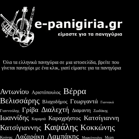
Όλα τα ελληνικά πανηγύρια σε μια ιστοσελίδα, βρείτε που
γίνεται πανηγύρι με ένα κλικ, γιατί είμαστε για τα πανηγύρια
Βέρρα
Αντωνίου
Αριστόπουλος
Βελισσάρης
Γεωργαντά
Βλαχοδήμος
Γιαννακά
Διαλεχτή
Γρίβα
Διαμαντη
Γιαννούλης
Ζωιδάκης
Ιωαννίδης
Κατσίγιαννη
Καραχρήστος
Καραμπά
Καψάλης
Κοκκώνης
Κατσίγιαννης
Λαμπάκης
Λαζαράκη
Κούνας
Μερη
Μαρκόπουλος