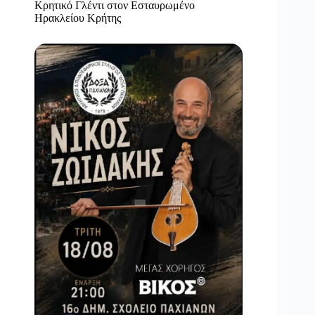
Κρητικό Γλέντι στον Εσταυρωμένο
Ηρακλείου Κρήτης