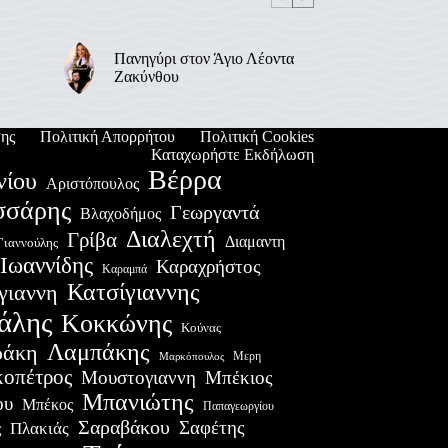
Πανηγύρι στον Άγιο Λέοντα
Ζακύνθου
ης
Πολιτική Απορρήτου
Πολιτική Cookies
Καταχωρήστε Εκδήλωση
Βέρρα
νίου
Αριστόπουλος
σσάρης
Γεωργαντά
Βλαχοδήμος
Διαλεχτή
Γρίβα
Διαμαντη
Γιαννούλης
Ιωαννίδης
Καραχρήστος
Καραμπά
Κατσίγιαννης
γιαννη
άλης
Κοκκώνης
Κούνας
Λαμπάκης
ράκη
Μερη
Μαρκόπουλος
οπέτρος
Μουστογιαννη
Μπέκιος
Μπανιώτης
ου
Μπέκος
Παπαγεωργίου
Σαραβάκου
Σαφέτης
Πλακιάς
ς