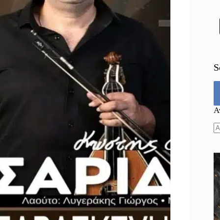
S
Α
N
re