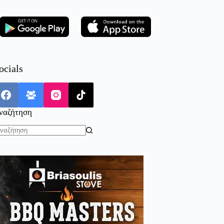
ocials
ναζήτηση
o
sults