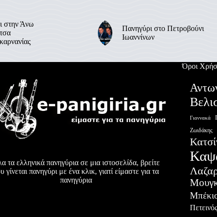
ι στην Άνω
Πανηγύρι στο Πετροβούνι
τσα
Ιωαννίνων
καρνανίας
Όροι Χρήσ
Αντω
Βελι
Γιαννακά
Ζωιδάκης
Κατσί
Καψ
α τα ελληνικά πανηγύρια σε μια ιστοσελίδα, βρείτε
Λαζα
υ γίνεται πανηγύρι με ένα κλικ, γιατί είμαστε για τα
πανηγύρια
Μουγκ
Μπέκι
Πετεινό