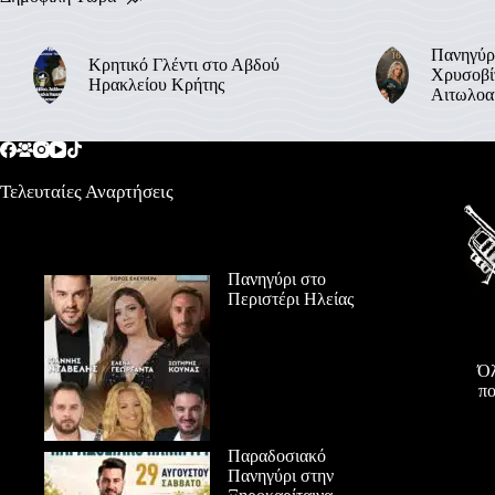
Πανηγύρ
Κρητικό Γλέντι στο Αβδού
Χρυσοβί
Ηρακλείου Κρήτης
Αιτωλοα
Τελευταίες Αναρτήσεις
Πανηγύρι στο
Περιστέρι Ηλείας
Όλ
πο
Παραδοσιακό
Πανηγύρι στην