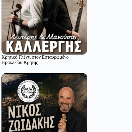
Κρητικό Γλέντι στον Εσταυρωμένο
Ηρακλείου Κρήτης