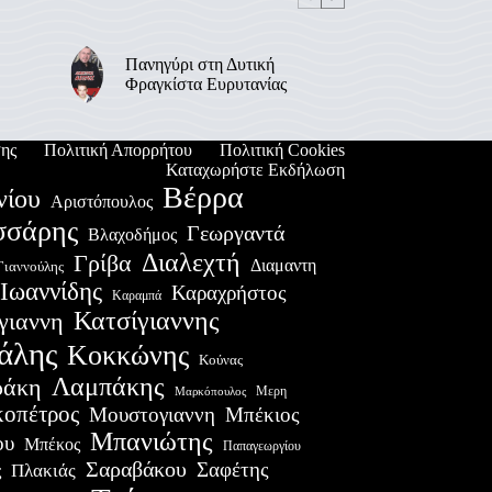
Πανηγύρι στη Δυτική
Φραγκίστα Ευρυτανίας
ης
Πολιτική Απορρήτου
Πολιτική Cookies
Καταχωρήστε Εκδήλωση
Βέρρα
νίου
Αριστόπουλος
σσάρης
Γεωργαντά
Βλαχοδήμος
Διαλεχτή
Γρίβα
Διαμαντη
Γιαννούλης
Ιωαννίδης
Καραχρήστος
Καραμπά
Κατσίγιαννης
γιαννη
άλης
Κοκκώνης
Κούνας
Λαμπάκης
ράκη
Μερη
Μαρκόπουλος
οπέτρος
Μουστογιαννη
Μπέκιος
Μπανιώτης
ου
Μπέκος
Παπαγεωργίου
Σαραβάκου
Σαφέτης
Πλακιάς
ς