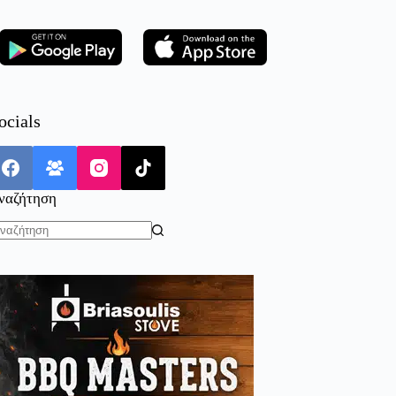
ocials
ναζήτηση
o
sults