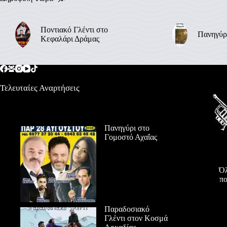
Ποντιακό Γλέντι στο
Πανηγύρ
Κεφαλάρι Δράμας
Τελευταίες Αναρτήσεις
Πανηγύρι στο
Γομοστό Αχαΐας
Όλ
πο
Παραδοσιακό
Γλέντι στον Κοσμά