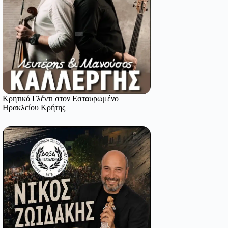
Κρητικό Γλέντι στον Εσταυρωμένο
Ηρακλείου Κρήτης