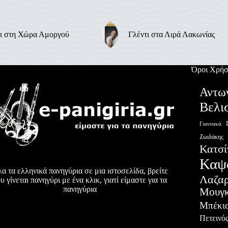
ι στη Χώρα Αμοργού
Γλέντι στα Λιρά Λακωνίας
Όροι Χρήσ
Αντω
Βελι
Γιαννακά
Ζωιδάκης
Κατσί
Καψ
α τα ελληνικά πανηγύρια σε μια ιστοσελίδα, βρείτε
Λαζα
υ γίνεται πανηγύρι με ένα κλικ, γιατί είμαστε για τα
πανηγύρια
Μουγκ
Μπέκι
Πετεινό