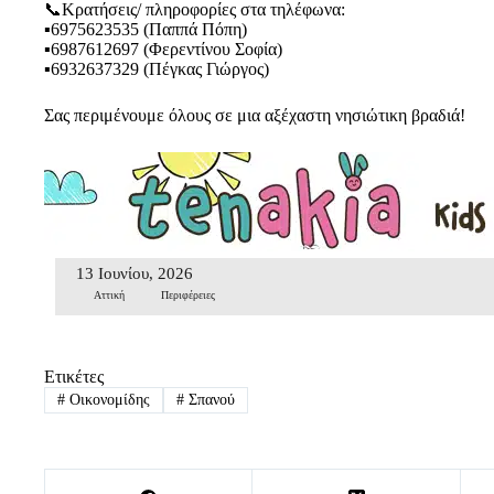
📞Κρατήσεις/ πληροφορίες στα τηλέφωνα:
▪️6975623535 (Παππά Πόπη)
▪️6987612697 (Φερεντίνου Σοφία)
▪️6932637329 (Πέγκας Γιώργος)
Σας περιμένουμε όλους σε μια αξέχαστη νησιώτικη βραδιά!
13 Ιουνίου, 2026
Αττική
Περιφέρειες
Ετικέτες
#
Οικονομίδης
#
Σπανού