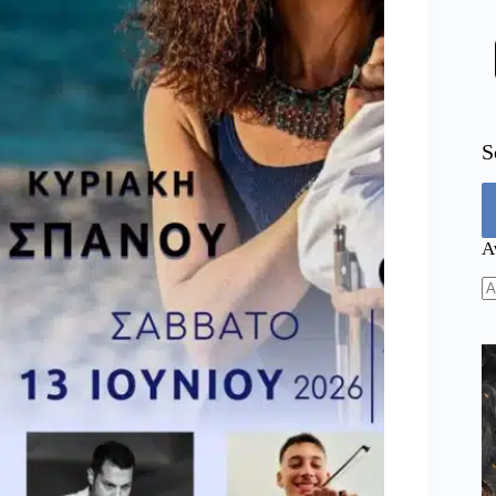
S
Α
N
re