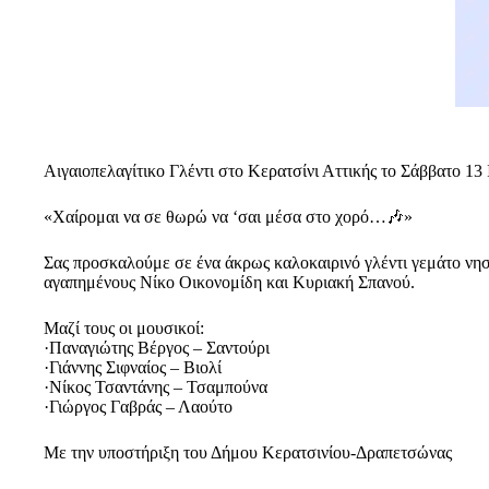
Αιγαιοπελαγίτικο Γλέντι στο Κερατσίνι Αττικής το Σάββατο 13
«Χαίρομαι να σε θωρώ να ‘σαι μέσα στο χορό…🎶»
Σας προσκαλούμε σε ένα άκρως καλοκαιρινό γλέντι γεμάτο νησι
αγαπημένους Νίκο Οικονομίδη και Κυριακή Σπανού.
Μαζί τους οι μουσικοί:
·Παναγιώτης Βέργος – Σαντούρι
·Γιάννης Σιφναίος – Βιολί
·Νίκος Τσαντάνης – Τσαμπούνα
·Γιώργος Γαβράς – Λαούτο
Με την υποστήριξη του Δήμου Κερατσινίου-Δραπετσώνας